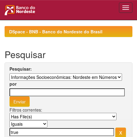
Skip
navigation
DSpace - BNB - Banco do Nordeste do Brasil
Pesquisar
Pesquisar:
por
Filtros correntes: