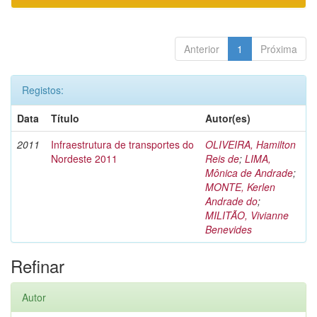
Anterior
1
Próxima
Registos:
Data
Título
Autor(es)
2011
Infraestrutura de transportes do
OLIVEIRA, Hamilton
Nordeste 2011
Reis de
;
LIMA,
Mônica de Andrade
;
MONTE, Kerlen
Andrade do
;
MILITÃO, Vivianne
Benevides
Refinar
Autor