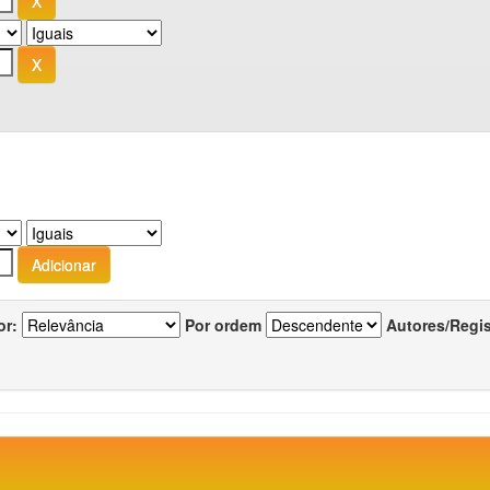
or:
Por ordem
Autores/Regi