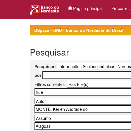
Página principal
Percorrer
Skip
navigation
DSpace - BNB - Banco do Nordeste do Brasil
Pesquisar
Pesquisar:
por
Filtros correntes: