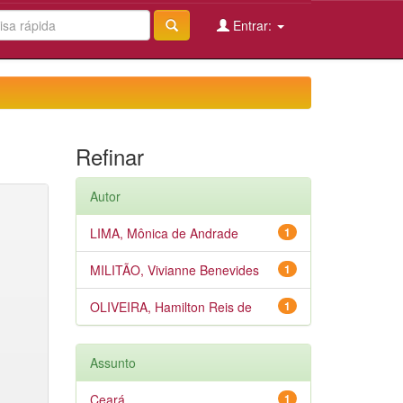
Entrar:
Refinar
Autor
LIMA, Mônica de Andrade
1
MILITÃO, Vivianne Benevides
1
OLIVEIRA, Hamilton Reis de
1
Assunto
Ceará
1