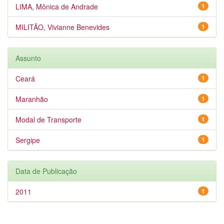
LIMA, Mônica de Andrade
1
MILITÃO, Vivianne Benevides
1
Assunto
Ceará
1
Maranhão
1
Modal de Transporte
1
Sergipe
1
Data de Publicação
2011
1