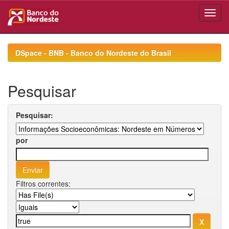
Skip
navigation
DSpace - BNB - Banco do Nordeste do Brasil
Pesquisar
Pesquisar:
por
Filtros correntes: