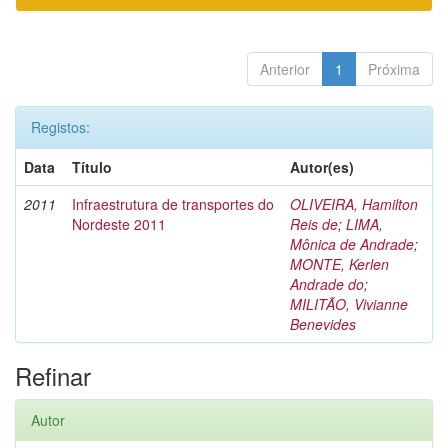
Anterior
1
Próxima
Registos:
Data
Título
Autor(es)
2011
Infraestrutura de transportes do
OLIVEIRA, Hamilton
Nordeste 2011
Reis de
;
LIMA,
Mônica de Andrade
;
MONTE, Kerlen
Andrade do
;
MILITÃO, Vivianne
Benevides
Refinar
Autor