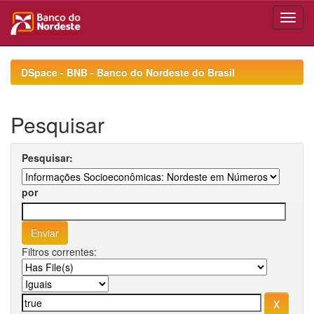
Skip
navigation
DSpace - BNB - Banco do Nordeste do Brasil
Pesquisar
Pesquisar:
por
Filtros correntes: