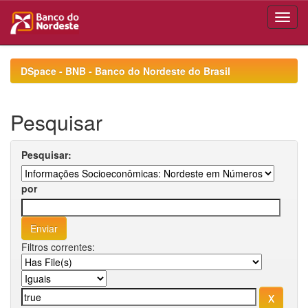
Skip
navigation
DSpace - BNB - Banco do Nordeste do Brasil
Pesquisar
Pesquisar:
por
Filtros correntes: