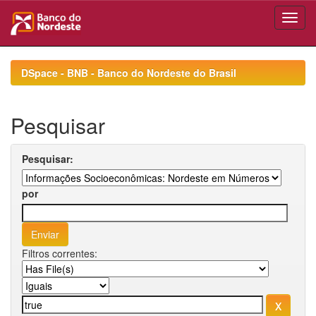
Skip
navigation
DSpace - BNB - Banco do Nordeste do Brasil
Pesquisar
Pesquisar:
por
Filtros correntes: