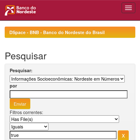
Skip
navigation
DSpace - BNB - Banco do Nordeste do Brasil
Pesquisar
Pesquisar:
por
Filtros correntes: