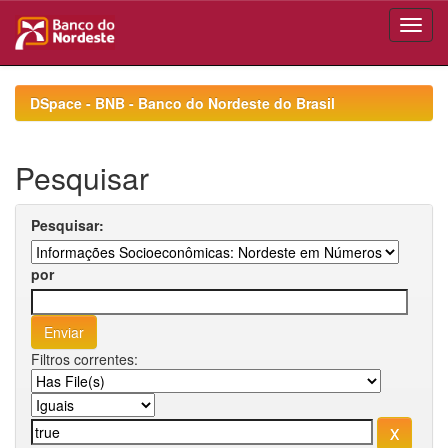
Skip
navigation
DSpace - BNB - Banco do Nordeste do Brasil
Pesquisar
Pesquisar:
por
Filtros correntes: