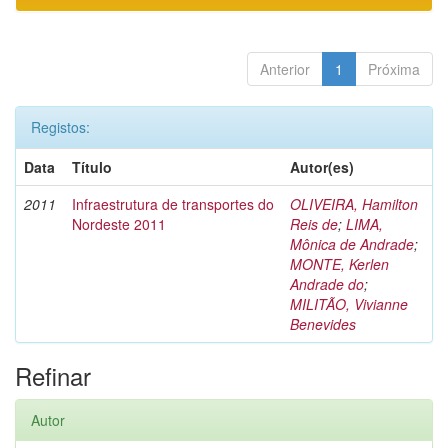
Anterior
1
Próxima
Registos:
Data
Título
Autor(es)
2011
Infraestrutura de transportes do
OLIVEIRA, Hamilton
Nordeste 2011
Reis de
;
LIMA,
Mônica de Andrade
;
MONTE, Kerlen
Andrade do
;
MILITÃO, Vivianne
Benevides
Refinar
Autor