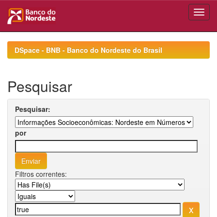
Skip
navigation
DSpace - BNB - Banco do Nordeste do Brasil
Pesquisar
Pesquisar:
por
Filtros correntes: