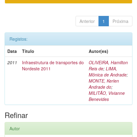
Anterior
1
Próxima
Registos:
Data
Título
Autor(es)
2011
Infraestrutura de transportes do
OLIVEIRA, Hamilton
Nordeste 2011
Reis de
;
LIMA,
Mônica de Andrade
;
MONTE, Kerlen
Andrade do
;
MILITÃO, Vivianne
Benevides
Refinar
Autor