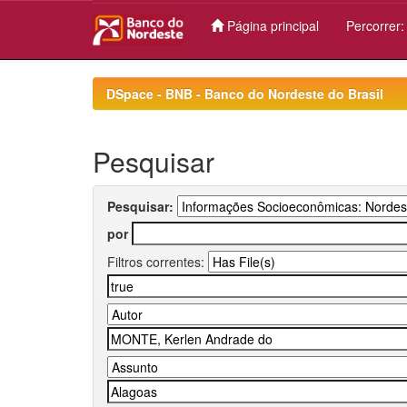
Página principal
Percorrer
Skip
navigation
DSpace - BNB - Banco do Nordeste do Brasil
Pesquisar
Pesquisar:
por
Filtros correntes: