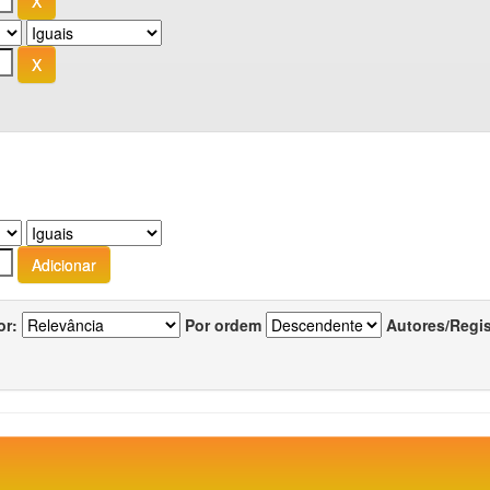
or:
Por ordem
Autores/Regi