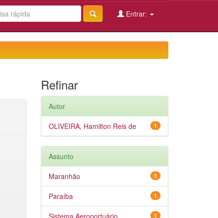
Entrar:
Refinar
Autor
OLIVEIRA, Hamilton Reis de
1
Assunto
Maranhão
1
Paraíba
1
Sistema Aeroportuário
1