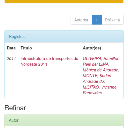
Anterior
1
Próxima
Registos:
Data
Título
Autor(es)
2011
Infraestrutura de transportes do
OLIVEIRA, Hamilton
Nordeste 2011
Reis de
;
LIMA,
Mônica de Andrade
;
MONTE, Kerlen
Andrade do
;
MILITÃO, Vivianne
Benevides
Refinar
Autor