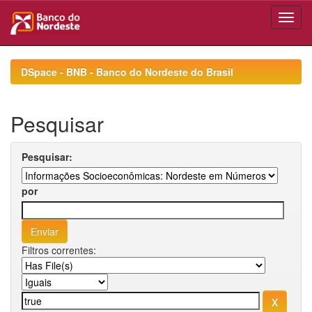
Skip
navigation
DSpace - BNB - Banco do Nordeste do Brasil
Pesquisar
Pesquisar:
por
Filtros correntes: