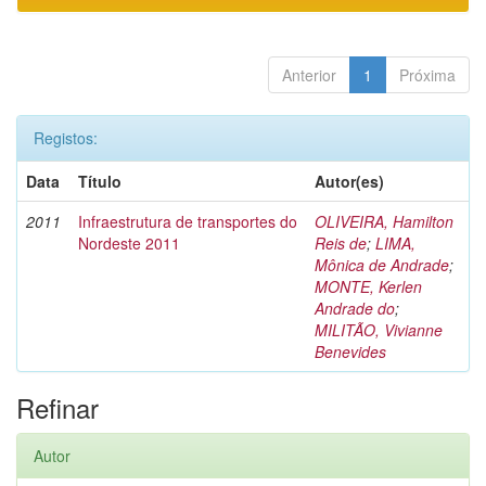
Anterior
1
Próxima
Registos:
Data
Título
Autor(es)
2011
Infraestrutura de transportes do
OLIVEIRA, Hamilton
Nordeste 2011
Reis de
;
LIMA,
Mônica de Andrade
;
MONTE, Kerlen
Andrade do
;
MILITÃO, Vivianne
Benevides
Refinar
Autor