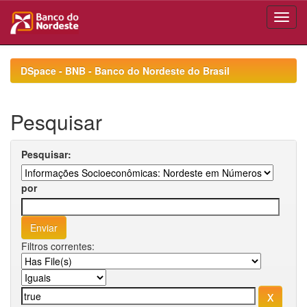
Skip
navigation
DSpace - BNB - Banco do Nordeste do Brasil
Pesquisar
Pesquisar:
por
Filtros correntes: