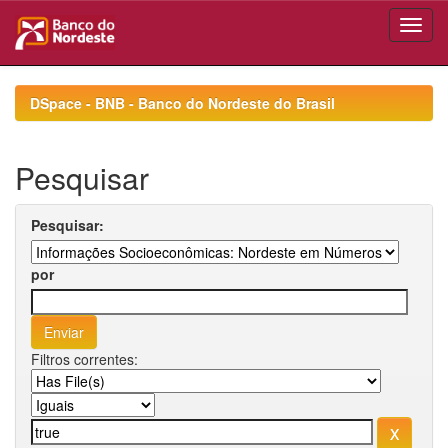
Skip
navigation
DSpace - BNB - Banco do Nordeste do Brasil
Pesquisar
Pesquisar:
por
Filtros correntes: