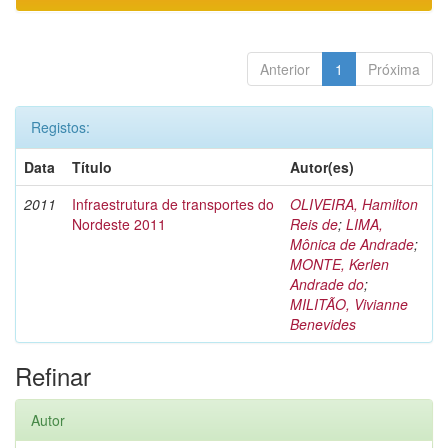
Anterior
1
Próxima
Registos:
Data
Título
Autor(es)
2011
Infraestrutura de transportes do
OLIVEIRA, Hamilton
Nordeste 2011
Reis de
;
LIMA,
Mônica de Andrade
;
MONTE, Kerlen
Andrade do
;
MILITÃO, Vivianne
Benevides
Refinar
Autor