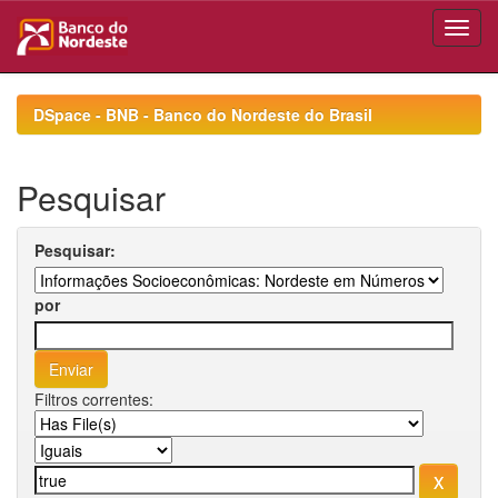
Skip
navigation
DSpace - BNB - Banco do Nordeste do Brasil
Pesquisar
Pesquisar:
por
Filtros correntes: