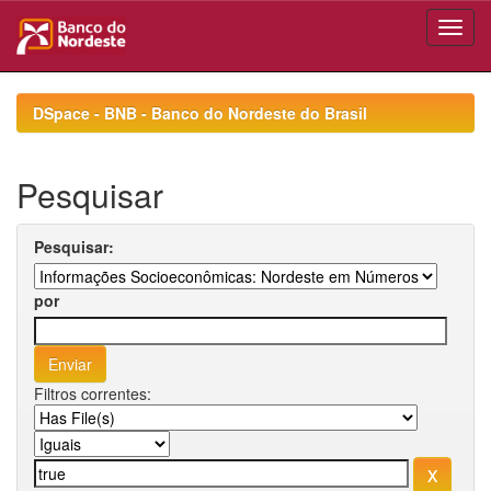
Skip
navigation
DSpace - BNB - Banco do Nordeste do Brasil
Pesquisar
Pesquisar:
por
Filtros correntes: