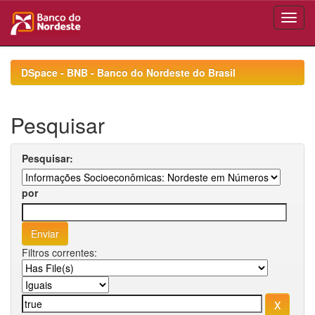
Skip
navigation
DSpace - BNB - Banco do Nordeste do Brasil
Pesquisar
Pesquisar:
por
Filtros correntes: