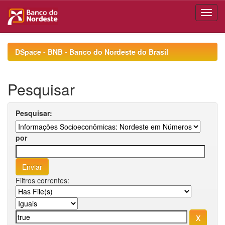
Skip
navigation
DSpace - BNB - Banco do Nordeste do Brasil
Pesquisar
Pesquisar:
por
Filtros correntes: