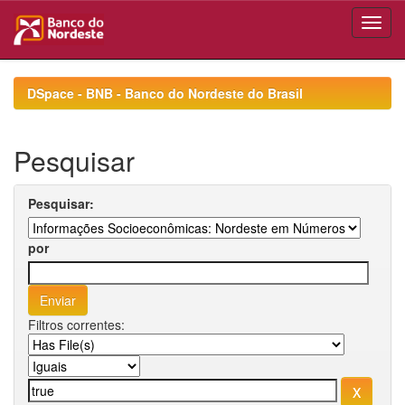
Skip
navigation
DSpace - BNB - Banco do Nordeste do Brasil
Pesquisar
Pesquisar:
por
Filtros correntes: