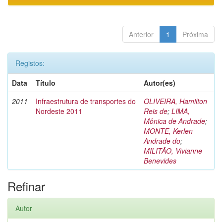
Anterior
1
Próxima
Registos:
Data
Título
Autor(es)
2011
Infraestrutura de transportes do
OLIVEIRA, Hamilton
Nordeste 2011
Reis de
;
LIMA,
Mônica de Andrade
;
MONTE, Kerlen
Andrade do
;
MILITÃO, Vivianne
Benevides
Refinar
Autor