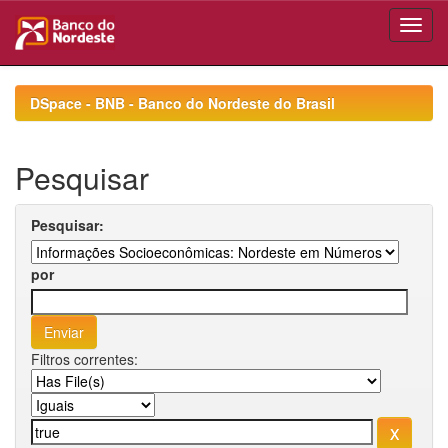
Skip
navigation
DSpace - BNB - Banco do Nordeste do Brasil
Pesquisar
Pesquisar:
por
Filtros correntes: