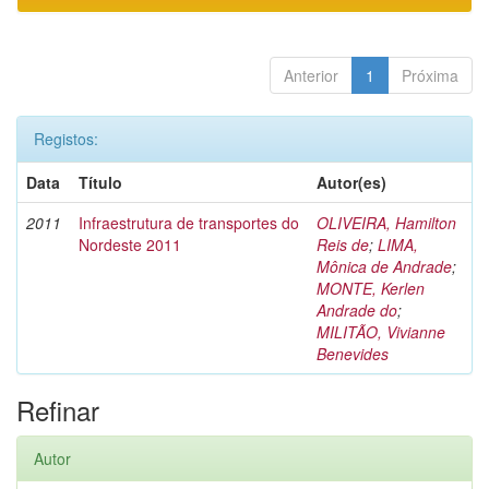
Anterior
1
Próxima
Registos:
Data
Título
Autor(es)
2011
Infraestrutura de transportes do
OLIVEIRA, Hamilton
Nordeste 2011
Reis de
;
LIMA,
Mônica de Andrade
;
MONTE, Kerlen
Andrade do
;
MILITÃO, Vivianne
Benevides
Refinar
Autor