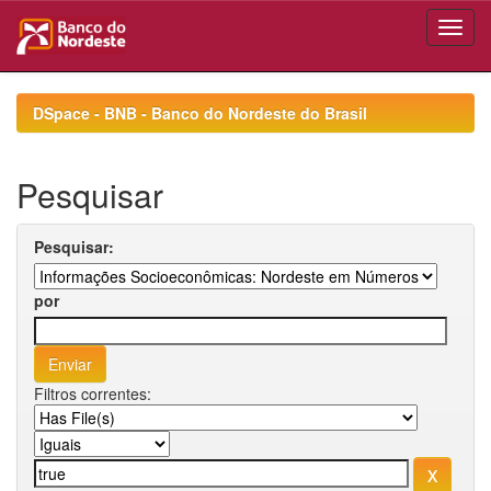
Skip
navigation
DSpace - BNB - Banco do Nordeste do Brasil
Pesquisar
Pesquisar:
por
Filtros correntes: