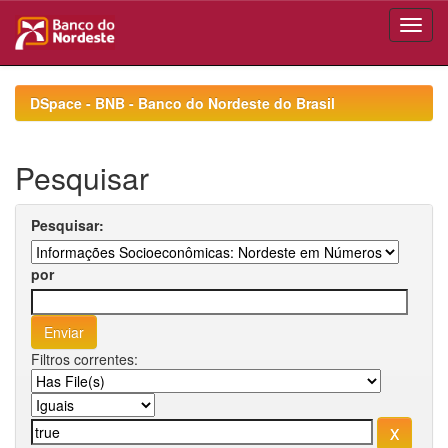
Skip
navigation
DSpace - BNB - Banco do Nordeste do Brasil
Pesquisar
Pesquisar:
por
Filtros correntes: