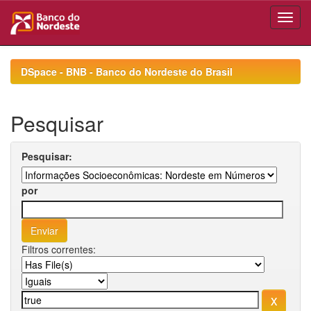
Skip
navigation
DSpace - BNB - Banco do Nordeste do Brasil
Pesquisar
Pesquisar:
por
Filtros correntes: