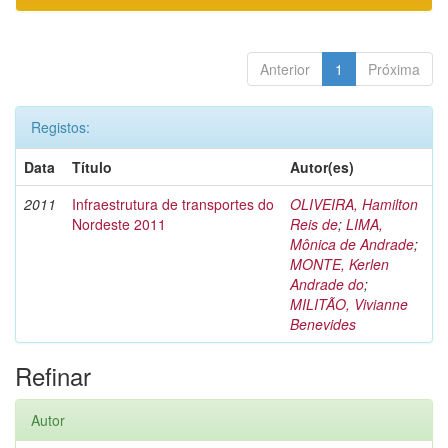
Anterior
1
Próxima
Registos:
Data
Título
Autor(es)
2011
Infraestrutura de transportes do
OLIVEIRA, Hamilton
Nordeste 2011
Reis de
;
LIMA,
Mônica de Andrade
;
MONTE, Kerlen
Andrade do
;
MILITÃO, Vivianne
Benevides
Refinar
Autor