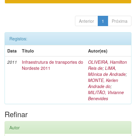
Anterior
1
Próxima
Registos:
Data
Título
Autor(es)
2011
Infraestrutura de transportes do
OLIVEIRA, Hamilton
Nordeste 2011
Reis de
;
LIMA,
Mônica de Andrade
;
MONTE, Kerlen
Andrade do
;
MILITÃO, Vivianne
Benevides
Refinar
Autor