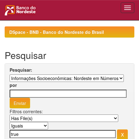
Skip
navigation
DSpace - BNB - Banco do Nordeste do Brasil
Pesquisar
Pesquisar:
por
Filtros correntes: