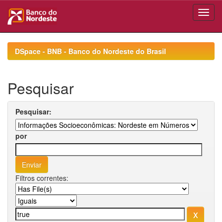
Skip
navigation
DSpace - BNB - Banco do Nordeste do Brasil
Pesquisar
Pesquisar:
por
Filtros correntes: