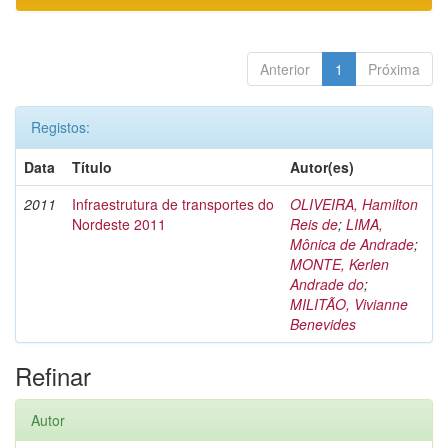
Anterior
1
Próxima
Registos:
Data
Título
Autor(es)
2011
Infraestrutura de transportes do
OLIVEIRA, Hamilton
Nordeste 2011
Reis de
;
LIMA,
Mônica de Andrade
;
MONTE, Kerlen
Andrade do
;
MILITÃO, Vivianne
Benevides
Refinar
Autor