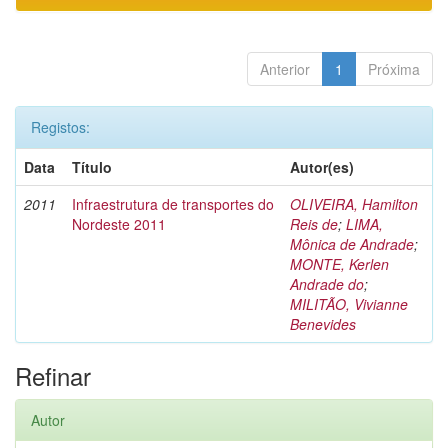
Anterior
1
Próxima
Registos:
Data
Título
Autor(es)
2011
Infraestrutura de transportes do
OLIVEIRA, Hamilton
Nordeste 2011
Reis de
;
LIMA,
Mônica de Andrade
;
MONTE, Kerlen
Andrade do
;
MILITÃO, Vivianne
Benevides
Refinar
Autor