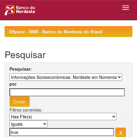
Skip
navigation
DSpace - BNB - Banco do Nordeste do Brasil
Pesquisar
Pesquisar:
por
Filtros correntes: