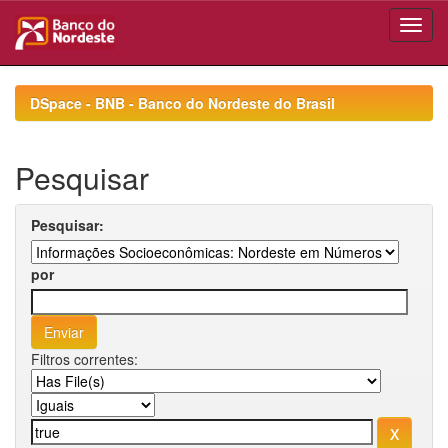
Skip
navigation
DSpace - BNB - Banco do Nordeste do Brasil
Pesquisar
Pesquisar:
por
Filtros correntes: