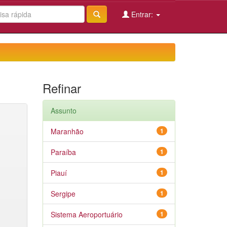
Entrar:
Refinar
Assunto
Maranhão
1
Paraíba
1
Piauí
1
Sergipe
1
Sistema Aeroportuário
1