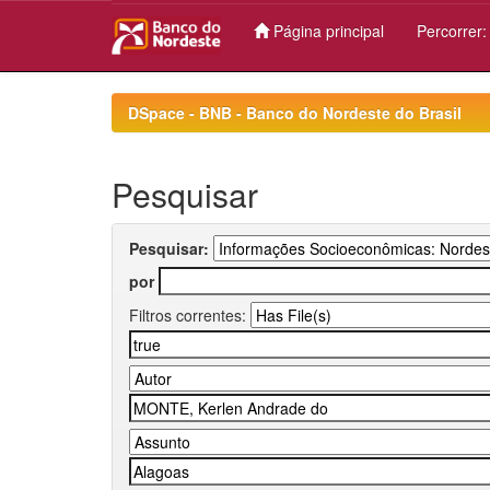
Página principal
Percorrer
Skip
navigation
DSpace - BNB - Banco do Nordeste do Brasil
Pesquisar
Pesquisar:
por
Filtros correntes: