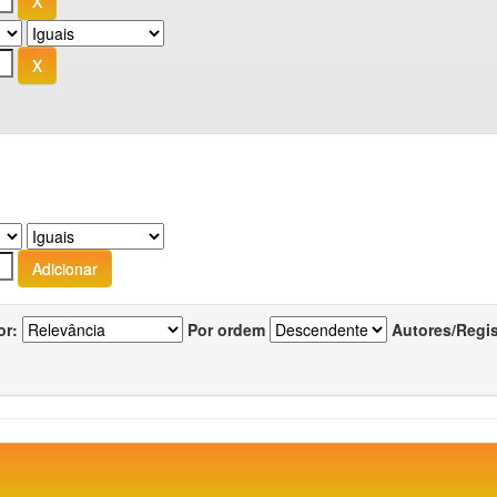
or:
Por ordem
Autores/Regi