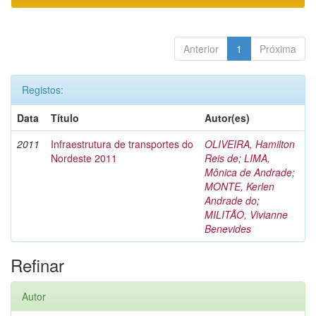
Anterior
1
Próxima
Registos:
Data
Título
Autor(es)
2011
Infraestrutura de transportes do
OLIVEIRA, Hamilton
Nordeste 2011
Reis de
;
LIMA,
Mônica de Andrade
;
MONTE, Kerlen
Andrade do
;
MILITÃO, Vivianne
Benevides
Refinar
Autor