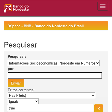
Skip
navigation
DSpace - BNB - Banco do Nordeste do Brasil
Pesquisar
Pesquisar:
por
Filtros correntes: