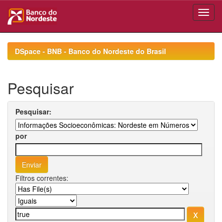
Skip
navigation
DSpace - BNB - Banco do Nordeste do Brasil
Pesquisar
Pesquisar:
por
Filtros correntes: