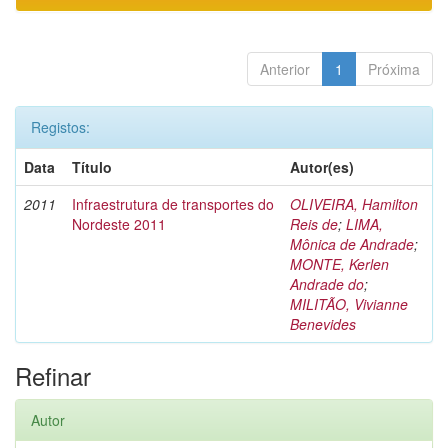
Anterior
1
Próxima
Registos:
Data
Título
Autor(es)
2011
Infraestrutura de transportes do
OLIVEIRA, Hamilton
Nordeste 2011
Reis de
;
LIMA,
Mônica de Andrade
;
MONTE, Kerlen
Andrade do
;
MILITÃO, Vivianne
Benevides
Refinar
Autor