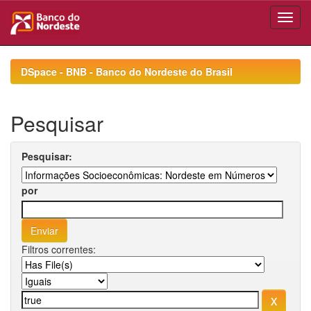
Skip
navigation
DSpace - BNB - Banco do Nordeste do Brasil
Pesquisar
Pesquisar:
por
Filtros correntes: