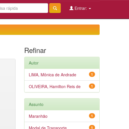
Entrar:
Refinar
Autor
LIMA, Mônica de Andrade
1
OLIVEIRA, Hamilton Reis de
1
Assunto
Maranhão
1
Modal de Transporte
1