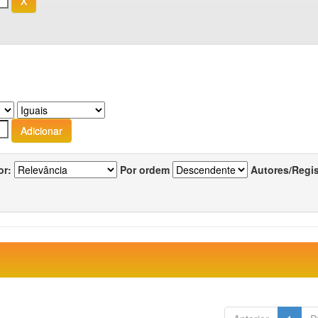
or:
Por ordem
Autores/Regi