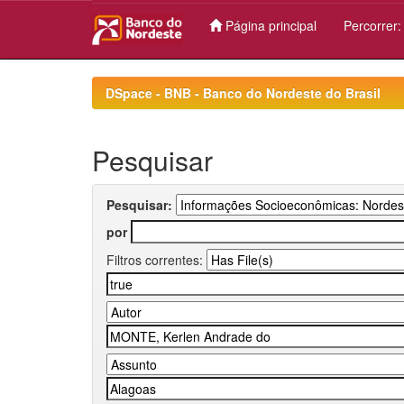
Página principal
Percorrer
Skip
navigation
DSpace - BNB - Banco do Nordeste do Brasil
Pesquisar
Pesquisar:
por
Filtros correntes: