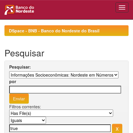
Skip
navigation
DSpace - BNB - Banco do Nordeste do Brasil
Pesquisar
Pesquisar:
por
Filtros correntes: