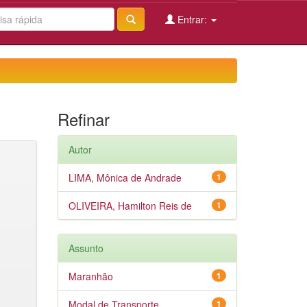
Entrar:
Refinar
Autor
LIMA, Mônica de Andrade
1
OLIVEIRA, Hamilton Reis de
1
Assunto
Maranhão
1
Modal de Transporte
1