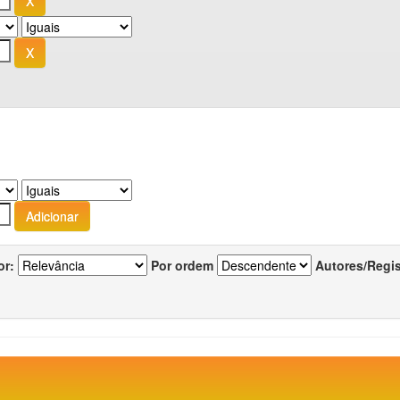
or:
Por ordem
Autores/Regi