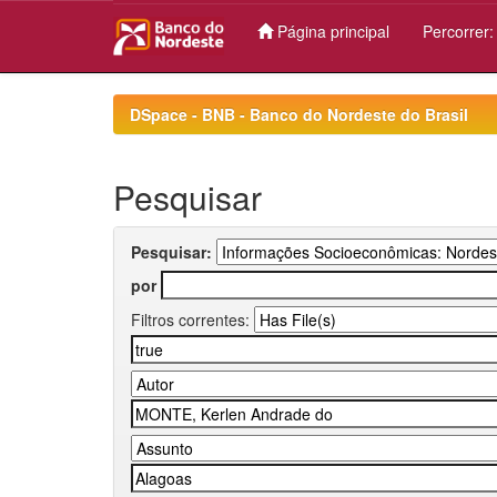
Página principal
Percorrer
Skip
navigation
DSpace - BNB - Banco do Nordeste do Brasil
Pesquisar
Pesquisar:
por
Filtros correntes: