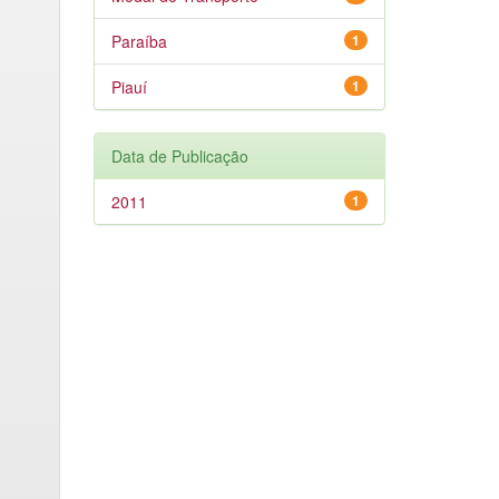
Paraíba
1
Piauí
1
Data de Publicação
2011
1