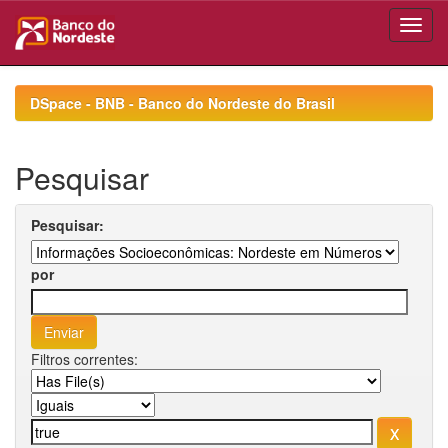
Skip
navigation
DSpace - BNB - Banco do Nordeste do Brasil
Pesquisar
Pesquisar:
por
Filtros correntes: