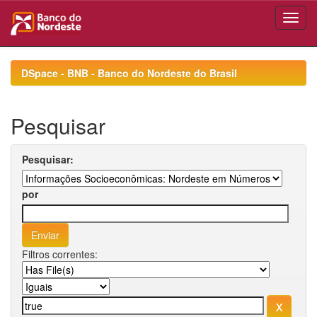
Skip
navigation
DSpace - BNB - Banco do Nordeste do Brasil
Pesquisar
Pesquisar:
por
Filtros correntes: