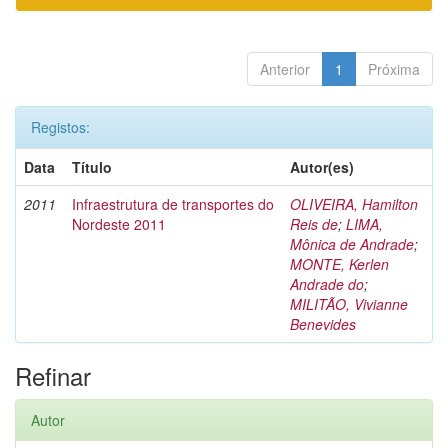
Anterior
1
Próxima
Registos:
Data
Título
Autor(es)
2011
Infraestrutura de transportes do
OLIVEIRA, Hamilton
Nordeste 2011
Reis de
;
LIMA,
Mônica de Andrade
;
MONTE, Kerlen
Andrade do
;
MILITÃO, Vivianne
Benevides
Refinar
Autor