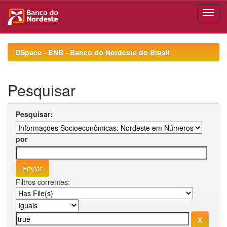
Skip
navigation
DSpace - BNB - Banco do Nordeste do Brasil
Pesquisar
Pesquisar:
por
Filtros correntes: