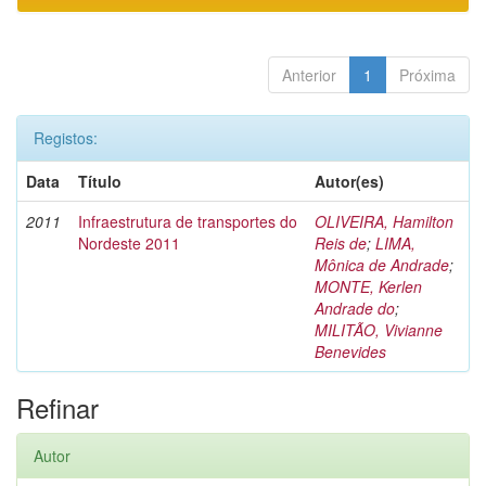
Anterior
1
Próxima
Registos:
Data
Título
Autor(es)
2011
Infraestrutura de transportes do
OLIVEIRA, Hamilton
Nordeste 2011
Reis de
;
LIMA,
Mônica de Andrade
;
MONTE, Kerlen
Andrade do
;
MILITÃO, Vivianne
Benevides
Refinar
Autor