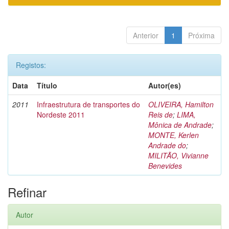
Anterior
1
Próxima
Registos:
Data
Título
Autor(es)
2011
Infraestrutura de transportes do
OLIVEIRA, Hamilton
Nordeste 2011
Reis de
;
LIMA,
Mônica de Andrade
;
MONTE, Kerlen
Andrade do
;
MILITÃO, Vivianne
Benevides
Refinar
Autor