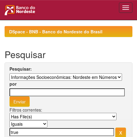
Skip
navigation
DSpace - BNB - Banco do Nordeste do Brasil
Pesquisar
Pesquisar:
por
Filtros correntes: