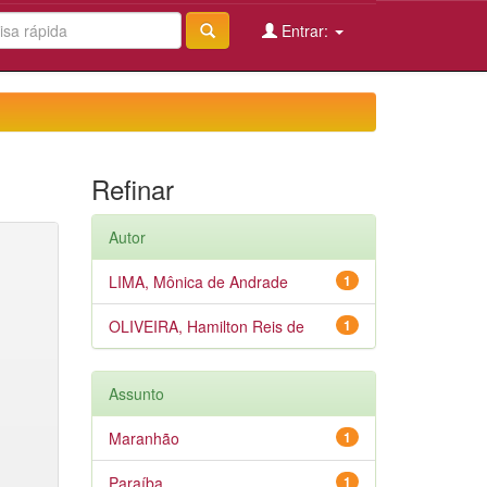
Entrar:
Refinar
Autor
LIMA, Mônica de Andrade
1
OLIVEIRA, Hamilton Reis de
1
Assunto
Maranhão
1
Paraíba
1