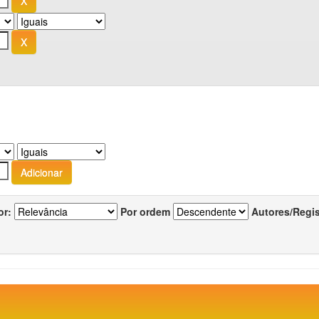
or:
Por ordem
Autores/Regi