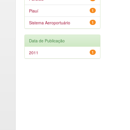
Piauí
1
Sistema Aeroportuário
1
Data de Publicação
2011
1