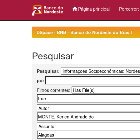
Página principal
Percorrer
Skip
navigation
DSpace - BNB - Banco do Nordeste do Brasil
Pesquisar
Pesquisar:
por
Filtros correntes: