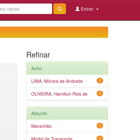
Entrar:
Refinar
Autor
LIMA, Mônica de Andrade
1
OLIVEIRA, Hamilton Reis de
1
Assunto
Maranhão
1
Modal de Transporte
1