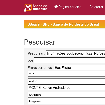
Página principal
Percorrer
Skip
navigation
DSpace - BNB - Banco do Nordeste do Brasil
Pesquisar
Pesquisar:
por
Filtros correntes: