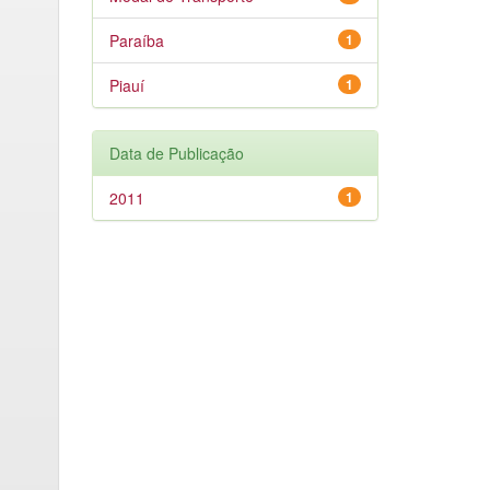
Paraíba
1
Piauí
1
Data de Publicação
2011
1