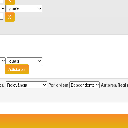
or:
Por ordem
Autores/Regi