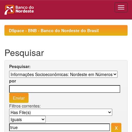
Skip
navigation
DSpace - BNB - Banco do Nordeste do Brasil
Pesquisar
Pesquisar:
por
Filtros correntes: