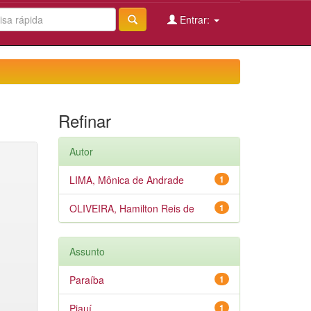
Entrar:
Refinar
Autor
LIMA, Mônica de Andrade
1
OLIVEIRA, Hamilton Reis de
1
Assunto
Paraíba
1
Piauí
1