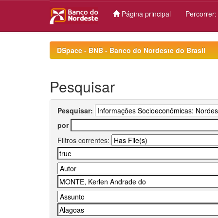
Página principal
Percorrer
Skip
navigation
DSpace - BNB - Banco do Nordeste do Brasil
Pesquisar
Pesquisar:
por
Filtros correntes: