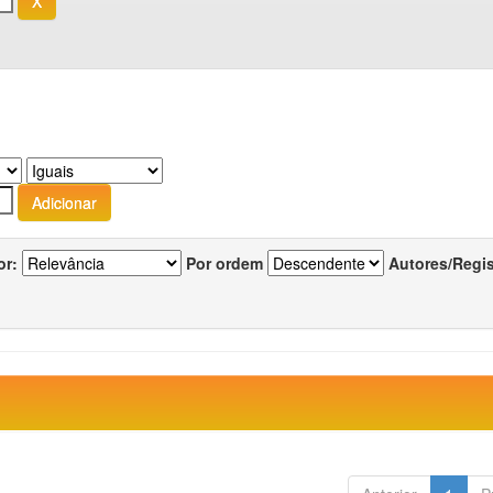
or:
Por ordem
Autores/Regi