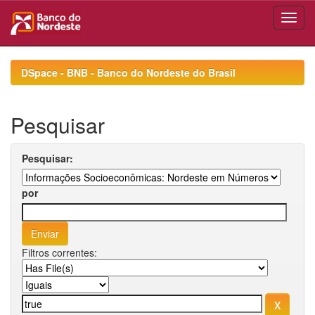
Skip
navigation
DSpace - BNB - Banco do Nordeste do Brasil
Pesquisar
Pesquisar:
por
Filtros correntes: