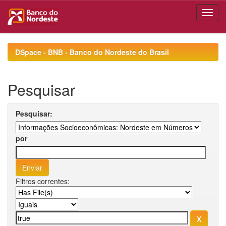
Skip
navigation
DSpace - BNB - Banco do Nordeste do Brasil
Pesquisar
Pesquisar:
por
Filtros correntes: