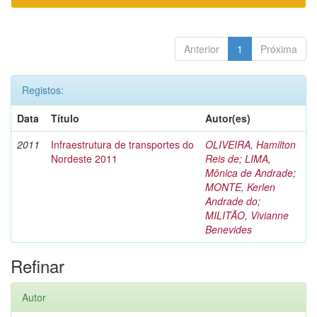
Anterior
1
Próxima
Registos:
Data
Título
Autor(es)
2011
Infraestrutura de transportes do
OLIVEIRA, Hamilton
Nordeste 2011
Reis de
;
LIMA,
Mônica de Andrade
;
MONTE, Kerlen
Andrade do
;
MILITÃO, Vivianne
Benevides
Refinar
Autor