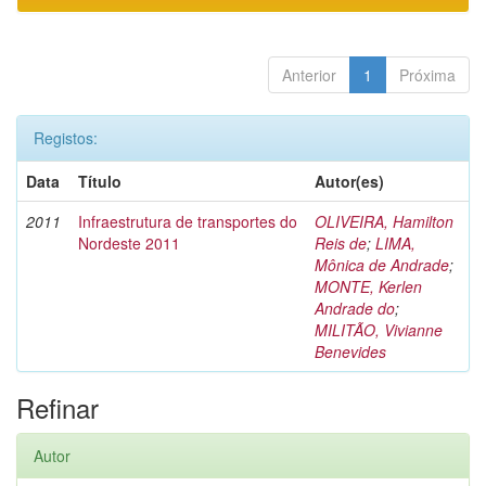
Anterior
1
Próxima
Registos:
Data
Título
Autor(es)
2011
Infraestrutura de transportes do
OLIVEIRA, Hamilton
Nordeste 2011
Reis de
;
LIMA,
Mônica de Andrade
;
MONTE, Kerlen
Andrade do
;
MILITÃO, Vivianne
Benevides
Refinar
Autor