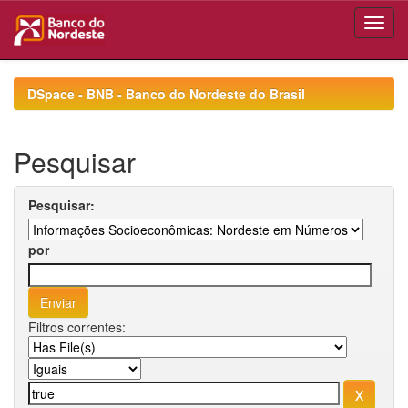
Skip
navigation
DSpace - BNB - Banco do Nordeste do Brasil
Pesquisar
Pesquisar:
por
Filtros correntes: