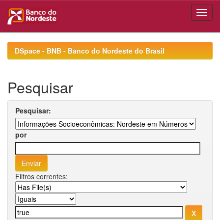
Skip
navigation
DSpace - BNB - Banco do Nordeste do Brasil
Pesquisar
Pesquisar:
por
Filtros correntes: