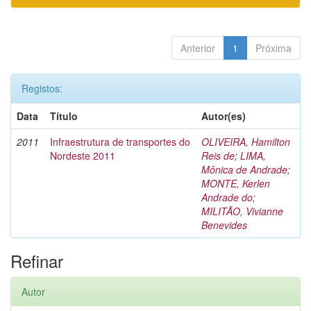
Anterior
1
Próxima
Registos:
Data
Título
Autor(es)
2011
Infraestrutura de transportes do
OLIVEIRA, Hamilton
Nordeste 2011
Reis de
;
LIMA,
Mônica de Andrade
;
MONTE, Kerlen
Andrade do
;
MILITÃO, Vivianne
Benevides
Refinar
Autor