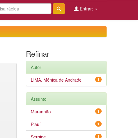
Entrar:
Refinar
Autor
LIMA, Mônica de Andrade
1
Assunto
Maranhão
1
Piauí
1
Sergipe
1