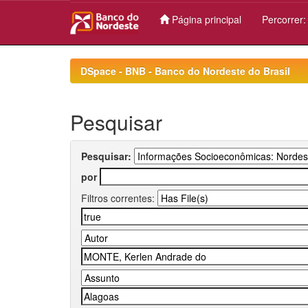
Página principal
Percorrer
Skip
navigation
DSpace - BNB - Banco do Nordeste do Brasil
Pesquisar
Pesquisar:
por
Filtros correntes: