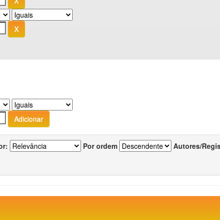
or:
Por ordem
Autores/Regi