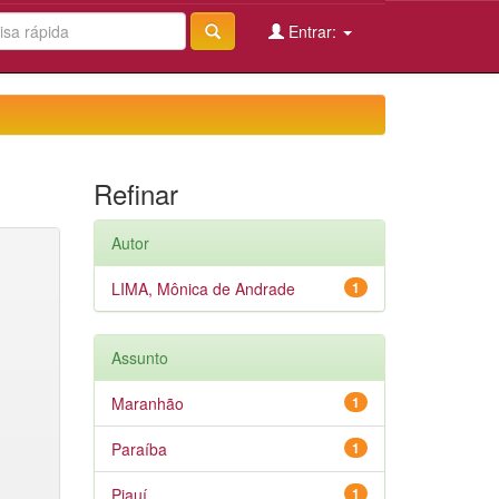
Entrar:
Refinar
Autor
LIMA, Mônica de Andrade
1
Assunto
Maranhão
1
Paraíba
1
Piauí
1