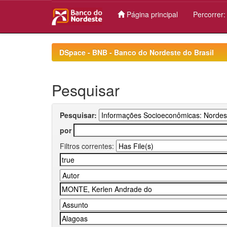
Página principal
Percorrer
Skip
navigation
DSpace - BNB - Banco do Nordeste do Brasil
Pesquisar
Pesquisar:
por
Filtros correntes: