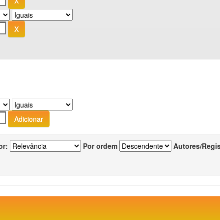
or:
Por ordem
Autores/Regi