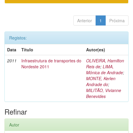
Anterior
1
Próxima
Registos:
Data
Título
Autor(es)
2011
Infraestrutura de transportes do
OLIVEIRA, Hamilton
Nordeste 2011
Reis de
;
LIMA,
Mônica de Andrade
;
MONTE, Kerlen
Andrade do
;
MILITÃO, Vivianne
Benevides
Refinar
Autor