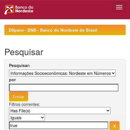
Skip
navigation
DSpace - BNB - Banco do Nordeste do Brasil
Pesquisar
Pesquisar:
por
Filtros correntes: