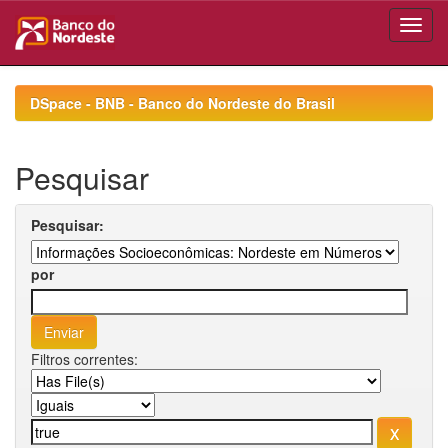
Skip
navigation
DSpace - BNB - Banco do Nordeste do Brasil
Pesquisar
Pesquisar:
por
Filtros correntes: