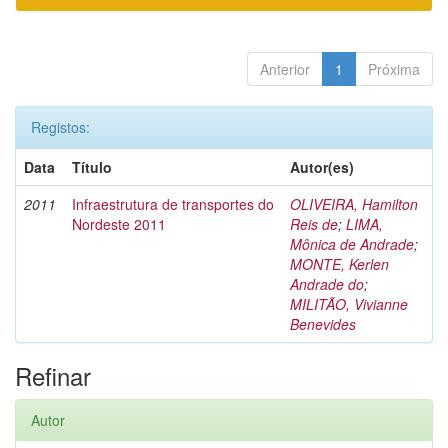
Anterior
1
Próxima
Registos:
Data
Título
Autor(es)
2011
Infraestrutura de transportes do
OLIVEIRA, Hamilton
Nordeste 2011
Reis de
;
LIMA,
Mônica de Andrade
;
MONTE, Kerlen
Andrade do
;
MILITÃO, Vivianne
Benevides
Refinar
Autor