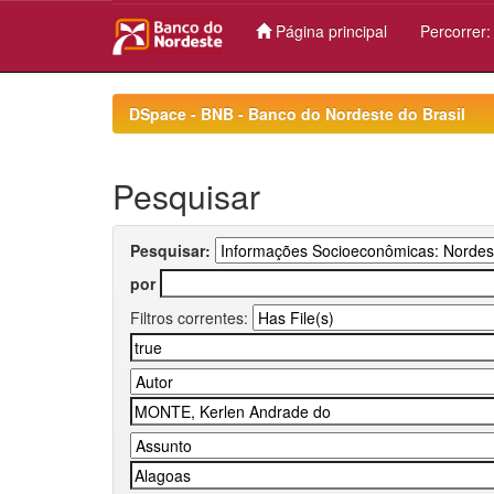
Página principal
Percorrer
Skip
navigation
DSpace - BNB - Banco do Nordeste do Brasil
Pesquisar
Pesquisar:
por
Filtros correntes: