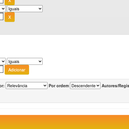
or:
Por ordem
Autores/Regi