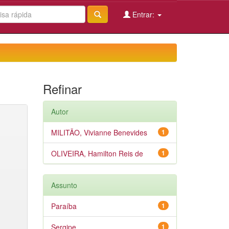
Entrar:
Refinar
Autor
MILITÃO, Vivianne Benevides
1
OLIVEIRA, Hamilton Reis de
1
Assunto
Paraíba
1
Sergipe
1